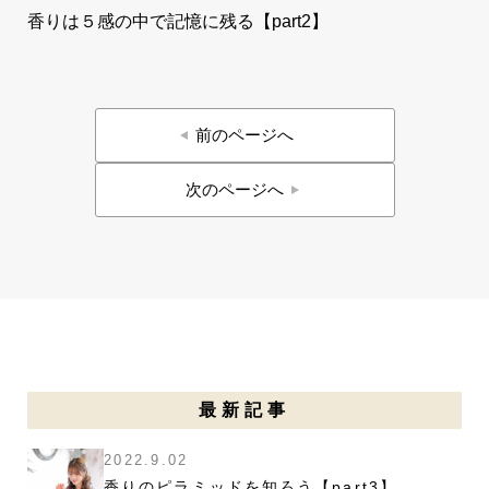
香りは５感の中で記憶に残る【part2】
投
前のページへ
稿
ナ
ビ
次のページへ
ゲ
ー
シ
ョ
ン
最新記事
2022.9.02
香りのピラミッドを知ろう【part3】