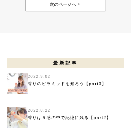
次のページへ
稿
ナ
ビ
ゲ
ー
シ
ョ
ン
最新記事
2022.9.02
香りのピラミッドを知ろう【part3】
2022.8.22
香りは５感の中で記憶に残る【part2】